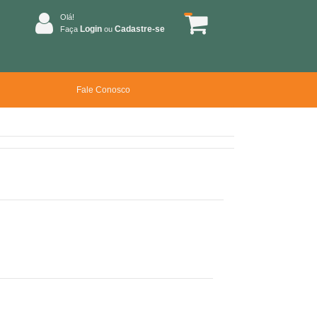
Olá!
Login
Cadastre-se
Faça
ou
Fale Conosco