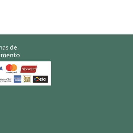
mas de
amento