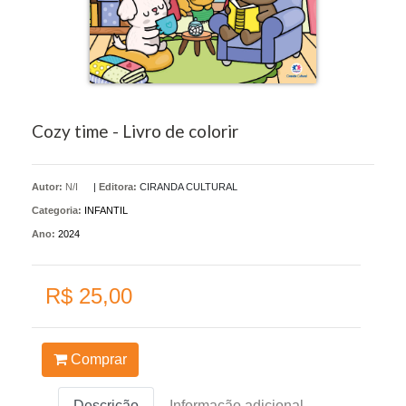
Cozy time - Livro de colorir
Autor:
N/I
|
Editora:
CIRANDA CULTURAL
Categoria:
INFANTIL
Ano:
2024
R$ 25,00
Comprar
Descrição
Informação adicional