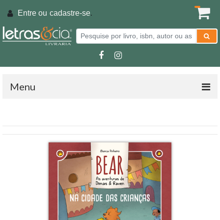
Entre ou
cadastre-se
.
Menu