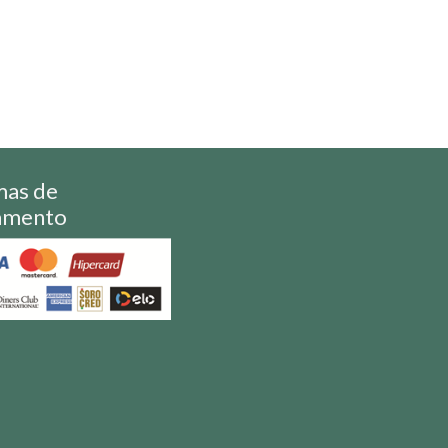
mas de
amento