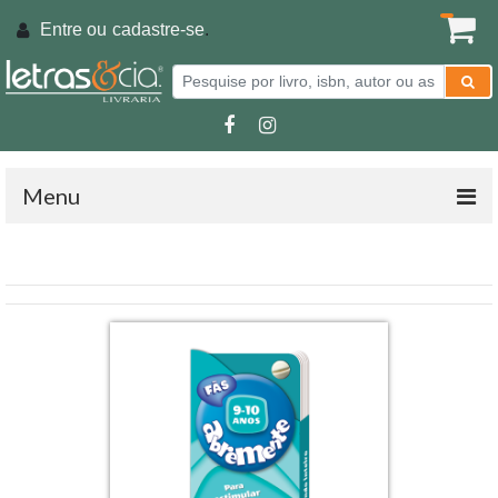
Entre ou
cadastre-se
.
Menu