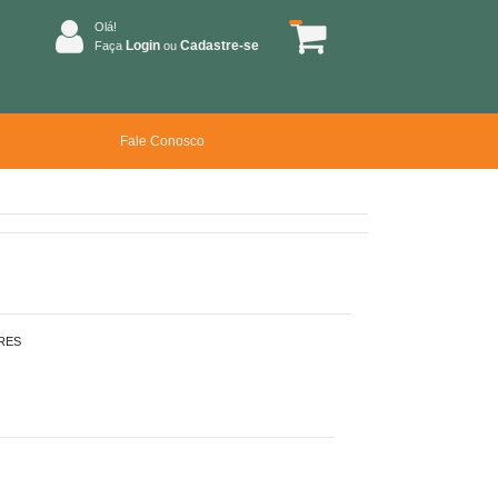
Olá!
Login
Cadastre-se
Faça
ou
Fale Conosco
RES