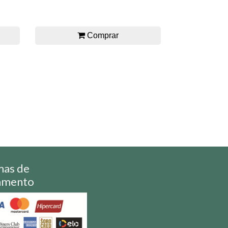
Comprar
mas de
amento