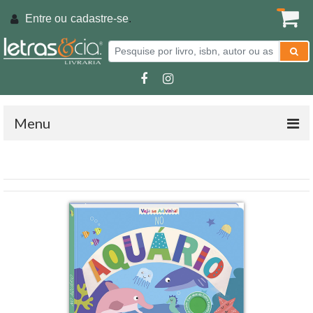
Entre ou
cadastre-se
.
Menu