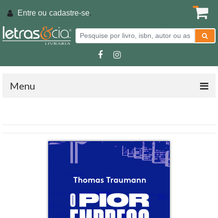
Entre ou
cadastre-se
.
Menu