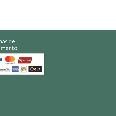
mas de
amento