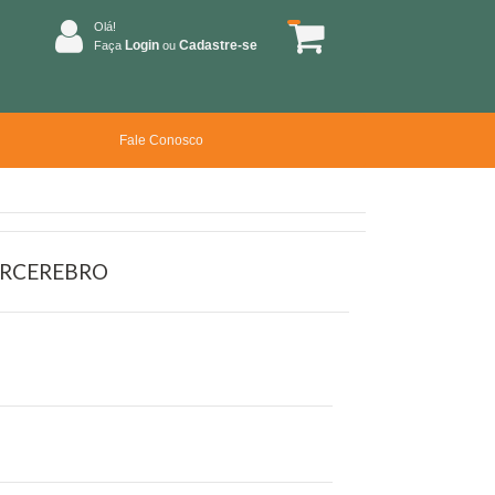
Olá!
Login
Cadastre-se
Faça
ou
Fale Conosco
ERCEREBRO