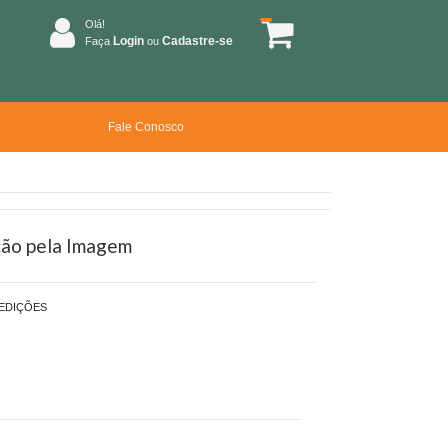
Olá!
Login
Cadastre-se
Faça
ou
Fale Conosco
ção pela Imagem
EDIÇÕES