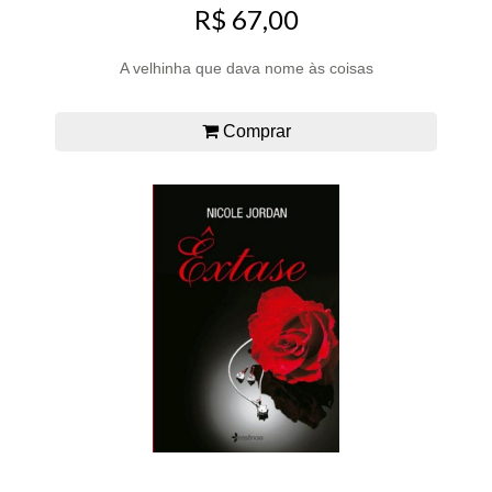
R$ 67,00
A velhinha que dava nome às coisas
Comprar