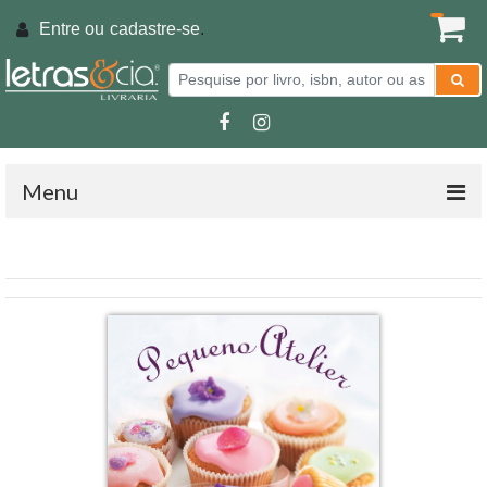
Entre ou
cadastre-se
.
Menu