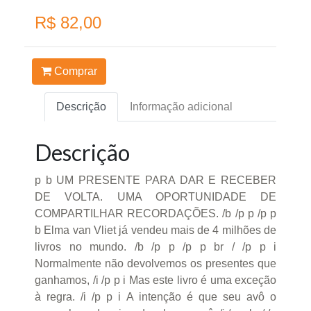
R$ 82,00
Comprar
Descrição
Informação adicional
Descrição
p b UM PRESENTE PARA DAR E RECEBER
DE VOLTA. UMA OPORTUNIDADE DE
COMPARTILHAR RECORDAÇÕES. /b /p p /p p
b Elma van Vliet já vendeu mais de 4 milhões de
livros no mundo. /b /p p /p p br / /p p i
Normalmente não devolvemos os presentes que
ganhamos, /i /p p i Mas este livro é uma exceção
à regra. /i /p p i A intenção é que seu avô o