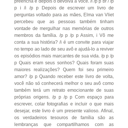
preencha e depois o devolva a você. /i /p p br / /p
p i /i /p p Depois de escrever um livro de
perguntas voltado para as mães, Elma van Vliet
percebeu que as pessoas também tinham
vontade de mergulhar nas memórias de outros
membros da família. /p p /p p Assim, i Vô me
conta a sua história? /i é um convite para viajar
no tempo ao lado de seu avô e ajudá-lo a reviver
os episódios mais marcantes de sua vida. /p p /p
p Quais eram seus sonhos? Quais foram suas
maiores realizações? Quem foi seu primeiro
amor? /p p Quando receber este livro de volta,
você não só conhecerá melhor o seu avô como
também terá um retrato emocionante de suas
próprias origens. /p p /p p Com espaço para
escrever, colar fotografias e incluir o que mais
desejar, este livro é um presente valioso. Afinal,
os verdadeiros tesouros de família são as
lembranças que compartilhamos com as