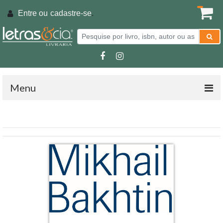
Entre ou
cadastre-se
.
Menu