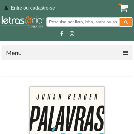
Entre ou
cadastre-se
.
Menu