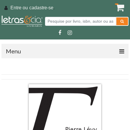
Entre ou
cadastre-se
.
Menu