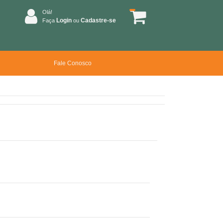
Olá!
Login
Cadastre-se
Faça
ou
Fale Conosco