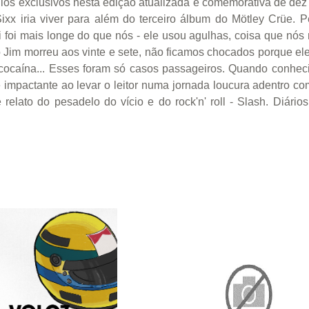
los exclusivos nesta edição atualizada e comemorativa de dez a
xx iria viver para além do terceiro álbum do Mötley Crüe.
i foi mais longe do que nós - ele usou agulhas, coisa que nó
Jim morreu aos vinte e sete, não ficamos chocados porque el
 cocaína... Esses foram só casos passageiros. Quando conheci 
 impactante ao levar o leitor numa jornada loucura adentro com 
 relato do pesadelo do vício e do rock'n' roll - Slash. Diár