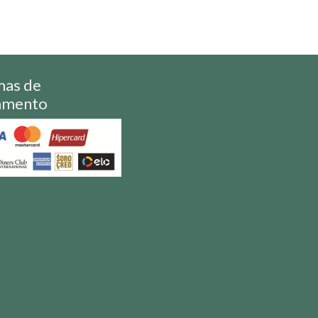
mas de
amento