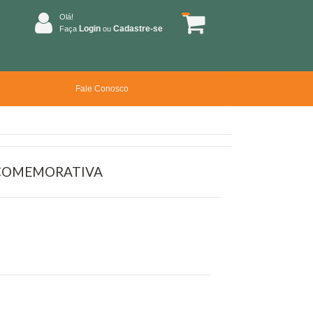
Olá!
Login
Cadastre-se
Faça
ou
Fale Conosco
O COMEMORATIVA