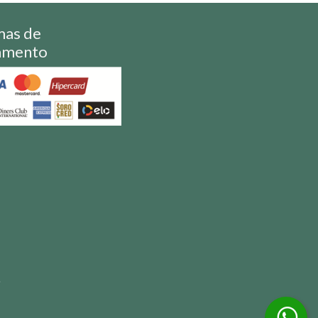
mas de
amento
S