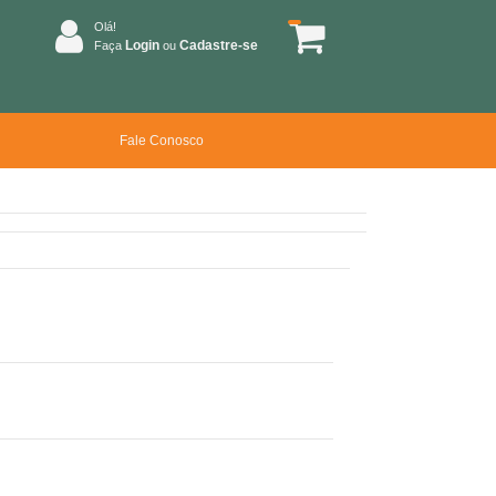
Olá!
Login
Cadastre-se
Faça
ou
Fale Conosco