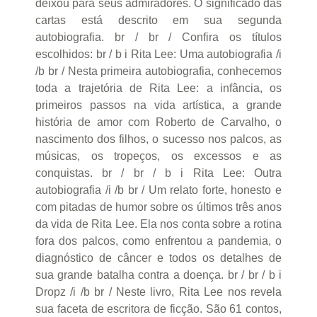
deixou para seus admiradores. O significado das
cartas está descrito em sua segunda
autobiografia. br / br / Confira os títulos
escolhidos: br / b i Rita Lee: Uma autobiografia /i
/b br / Nesta primeira autobiografia, conhecemos
toda a trajetória de Rita Lee: a infância, os
primeiros passos na vida artística, a grande
história de amor com Roberto de Carvalho, o
nascimento dos filhos, o sucesso nos palcos, as
músicas, os tropeços, os excessos e as
conquistas. br / br / b i Rita Lee: Outra
autobiografia /i /b br / Um relato forte, honesto e
com pitadas de humor sobre os últimos três anos
da vida de Rita Lee. Ela nos conta sobre a rotina
fora dos palcos, como enfrentou a pandemia, o
diagnóstico de câncer e todos os detalhes de
sua grande batalha contra a doença. br / br / b i
Dropz /i /b br / Neste livro, Rita Lee nos revela
sua faceta de escritora de ficção. São 61 contos,