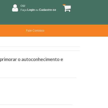
Olá!
Login
Cadastre-se
Faça
ou
Fale Conosco
primorar o autoconhecimento e