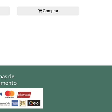
Comprar
mas de
amento