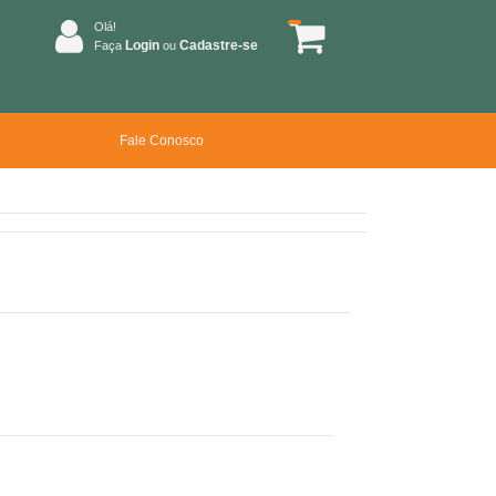
Olá!
Login
Cadastre-se
Faça
ou
Fale Conosco