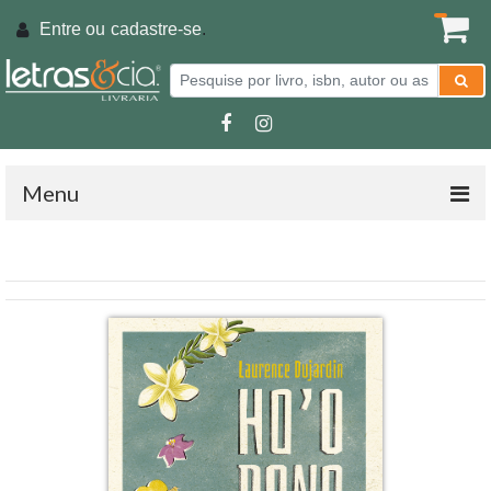
Entre ou
cadastre-se
.
Menu