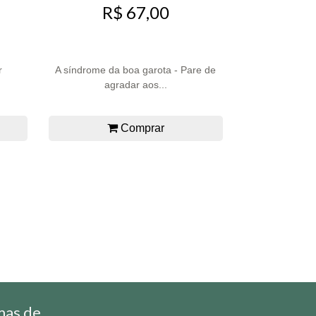
R$ 67,00
r
A síndrome da boa garota - Pare de
agradar aos...
Comprar
mas de