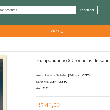
Pesquisar
Areas
Ho oponopono 30 fórmulas de sabedo
Autor:
Lamboy, Nathalie
|
Editora:
VOZES
Categoria:
AUTOAJUDA
Ano:
2023
R$ 42,00