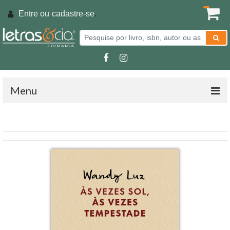
Entre ou
cadastre-se
.
Menu