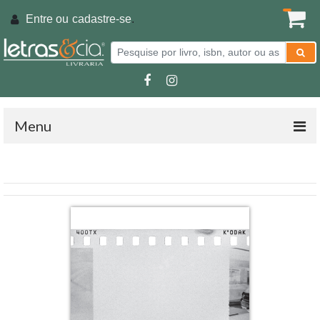
Entre ou
cadastre-se
.
Menu