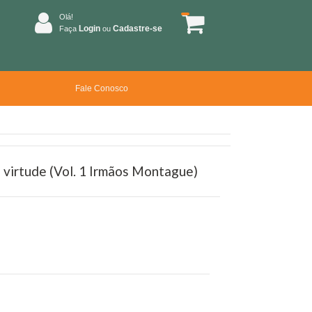
Olá!
Login
Cadastre-se
Faça
ou
Fale Conosco
a virtude (Vol. 1 Irmãos Montague)