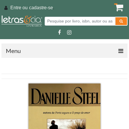
Entre ou
cadastre-se
.
Menu