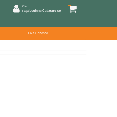
Olá!
Login
Cadastre-se
Faça
ou
Fale Conosco