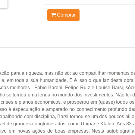
Comprar
ção para a riqueza, mas não só: ao compartilhar momentos de h
 é, em toda a sua humanidade. E é isso o que faz desta obra
oas melhores - Fabio Baroni, Felipe Ruiz e Louise Barsi, só
lho se tornou uma lenda no mundo dos investimentos. Não foi da
 crises e planos econômicos, e prosperou em (quase) todos os 
vesso à especulação e amparado no conhecimento profundo da
balhando com disciplina, Barsi tornou-se um dos poucos bilionár
tável de grandes conglomerados, como Unipar e Klabin. Aos 83
tavo em novas ações de boas empresas. Nesta autobiografia,