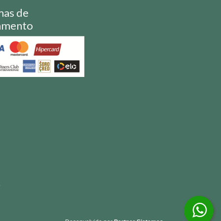
mas de
amento
S