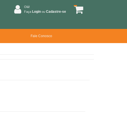
Olá!
Login
Cadastre-se
Faça
ou
Fale Conosco