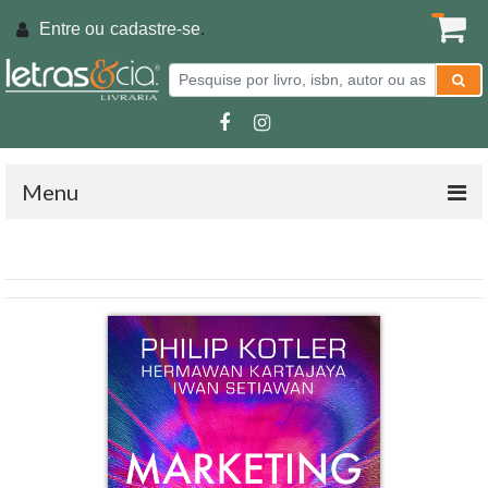
Entre ou
cadastre-se
.
Menu