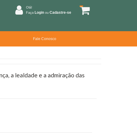
Olá!
Login
Cadastre-se
Faça
ou
Fale Conosco
nça, a lealdade e a admiração das