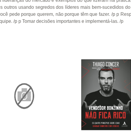
 lideranças do mercado e exemplos do que fizeram na prática, 
os outros usando segredos dos líderes mais bem-sucedidos do
ocê pede porque querem, não porque têm que fazer. /p p Respo
 equipe. /p p Tomar decisões importantes e implementá-las. /p