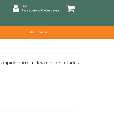
Olá!
Login
Cadastre-se
Faça
ou
Fale Conosco
 rápido entre a ideia e os resultados