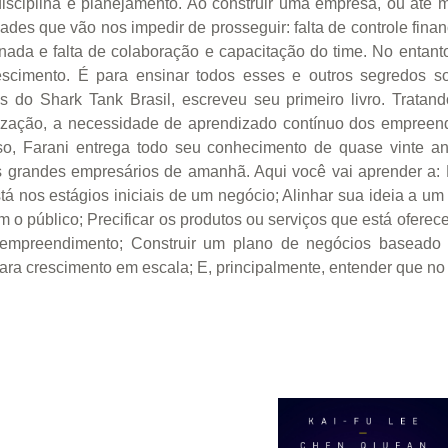
disciplina e planejamento. Ao construir uma empresa, ou até
dades que vão nos impedir de prosseguir: falta de controle fina
nada e falta de colaboração e capacitação do time. No entan
escimento. É para ensinar todos esses e outros segredos 
s do Shark Tank Brasil, escreveu seu primeiro livro. Trata
cialização, a necessidade de aprendizado contínuo dos empree
o, Farani entrega todo seu conhecimento de quase vinte a
 grandes empresários de amanhã. Aqui você vai aprender a: 
 nos estágios iniciais de um negócio; Alinhar sua ideia a um
 o público; Precificar os produtos ou serviços que está oferec
u empreendimento; Construir um plano de negócios baseado 
a para crescimento em escala; E, principalmente, entender que n