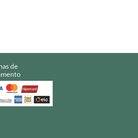
mas de
amento