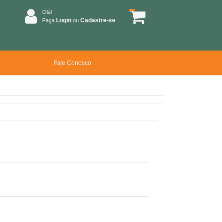
Olá!
Login
Cadastre-se
Faça
ou
Fale Conosco