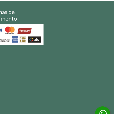
mas de
amento
S