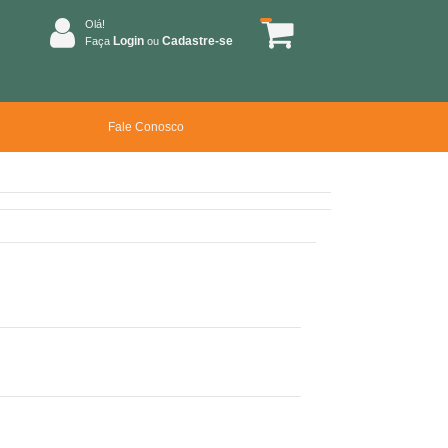
Olá!
Login
Cadastre-se
Faça
ou
Fale Conosco