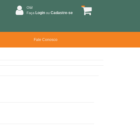
Olá!
Login
Cadastre-se
Faça
ou
Fale Conosco