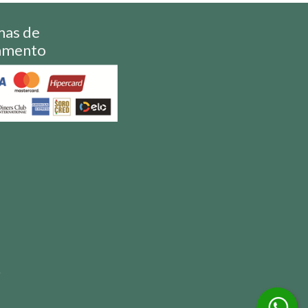
mas de
amento
S