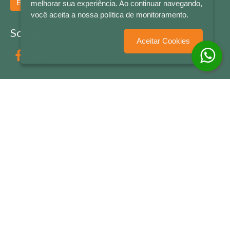
Enviar
melhorar sua experiência. Ao continuar navegando,
você aceita a nossa política de monitoramento.
Socialize conosco
Aceitar Cookies
Formas de Pagamento
LETRAS & CIA - CNPJ n° 88.587.548/0001-20 - Térreo Bourbon Shopping - AV. NAÇÕES
UNIDAS , 2001 - Lojas 1064/1065 - RIO BRANCO - - NOVO HAMBURGO - RS
© 2026 LETRAS & CIA - Todos os Direitos Reservados
Desenvolvido por
Partner Sistemas