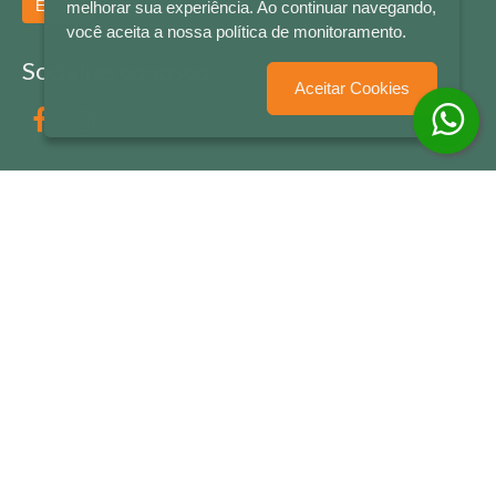
Enviar
melhorar sua experiência. Ao continuar navegando,
você aceita a nossa política de monitoramento.
Socialize conosco
Aceitar Cookies
Formas de Pagamento
LETRAS & CIA - CNPJ n° 88.587.548/0001-20 - Térreo Bourbon Shopping - AV. NAÇÕES
UNIDAS , 2001 - Lojas 1064/1065 - RIO BRANCO - - NOVO HAMBURGO - RS
© 2026 LETRAS & CIA - Todos os Direitos Reservados
Desenvolvido por
Partner Sistemas